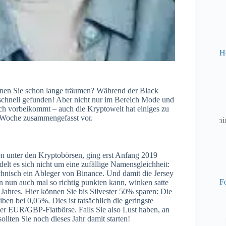
H
denen Sie schon lange träumen? Während der Black
schnell gefunden! Aber nicht nur im Bereich Mode und
ch vorbeikommt – auch die Kryptowelt hat einiges zu
e Woche zusammengefasst vor.
n unter den Kryptobörsen, ging erst Anfang 2019
delt es sich nicht um eine zufällige Namensgleichheit:
chnisch ein Ableger von Binance. Und damit die Jersey
Fo
n nun auch mal so richtig punkten kann, winken satte
 Jahres. Hier können Sie bis Silvester 50% sparen: Die
en bei 0,05%. Dies ist tatsächlich die geringste
er EUR/GBP-Fiatbörse. Falls Sie also Lust haben, an
sollten Sie noch dieses Jahr damit starten!