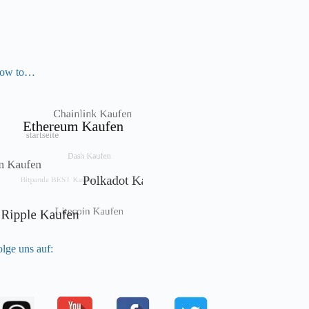
ow to…
lge uns auf: