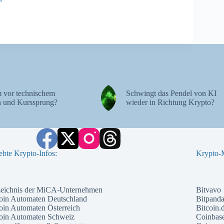
 vor technischem
Schwingt das Pendel von KI
 und Kurssprung?
wieder in Richtung Krypto?
ebte Krypto-Infos:
Krypto-M
zeichnis der MiCA-Unternehmen
Bitvavo
oin Automaten Deutschland
Bitpand
oin Automaten Österreich
Bitcoin.
coin Automaten Schweiz
Coinbas