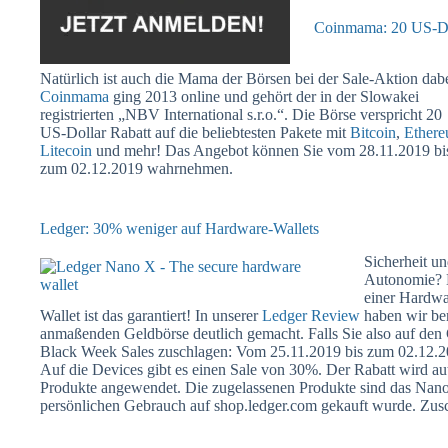
Coinmama: 20 US-Do
Natürlich ist auch die Mama der Börsen bei der Sale-Aktion dabe
Coinmama
ging 2013 online und gehört der in der Slowakei
registrierten „NBV International s.r.o.“. Die Börse verspricht 20
US-Dollar Rabatt auf die beliebtesten Pakete mit
Bitcoin
,
Ether
Litecoin
und mehr! Das Angebot können Sie vom 28.11.2019 bi
zum 02.12.2019 wahrnehmen.
Ledger: 30% weniger auf Hardware-Wallets
Sicherheit u
Autonomie? 
einer Hardwa
Wallet ist das garantiert! In unserer
Ledger Review
haben wir ber
anmaßenden Geldbörse deutlich gemacht. Falls Sie also auf de
Black Week Sales zuschlagen: Vom 25.11.2019 bis zum 02.12.201
Auf die Devices gibt es einen Sale von 30%. Der Rabatt wird au
Produkte angewendet. Die zugelassenen Produkte sind das Nan
persönlichen Gebrauch auf shop.ledger.com gekauft wurde. Zusc