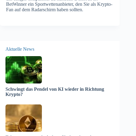
BetWinner ein Sportwettenanbieter, den Sie als Krypto-
Fan auf dem Radarschirm haben sollten.
Aktuelle News
Schwingt das Pendel von KI wieder in Richtung
Krypto?