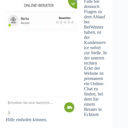
Falls Sie
dennoch
Fragen zu
dem Ablauf
bei
BetWinner
haben, ist
der
Kundenserv
ice sofort
zur Stelle. In
der unteren
rechten
Ecke der
Website ist
permanent
ein Online-
Chat zu
finden, bei
dem Sie
einem
Berater in
Echtzeit
Hilfe einholen können.