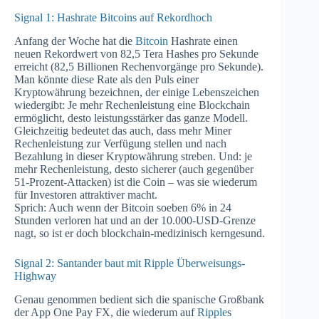
Signal 1: Hashrate Bitcoins auf Rekordhoch
Anfang der Woche hat die
Bitcoin
Hashrate einen
neuen Rekordwert von 82,5 Tera Hashes pro Sekunde
erreicht (82,5 Billionen Rechenvorgänge pro Sekunde).
Man könnte diese Rate als den Puls einer
Kryptowährung bezeichnen, der einige Lebenszeichen
wiedergibt: Je mehr Rechenleistung eine Blockchain
ermöglicht, desto leistungsstärker das ganze Modell.
Gleichzeitig bedeutet das auch, dass mehr Miner
Rechenleistung zur Verfügung stellen und nach
Bezahlung in dieser Kryptowährung streben. Und: je
mehr Rechenleistung, desto sicherer (auch gegenüber
51-Prozent-Attacken) ist die Coin – was sie wiederum
für Investoren attraktiver macht.
Sprich: Auch wenn der Bitcoin soeben 6% in 24
Stunden verloren hat und an der 10.000-USD-Grenze
nagt, so ist er doch blockchain-medizinisch kerngesund.
Signal 2: Santander baut mit Ripple Überweisungs-
Highway
Genau genommen bedient sich die spanische Großbank
der App One Pay FX, die wiederum auf
Ripple
s