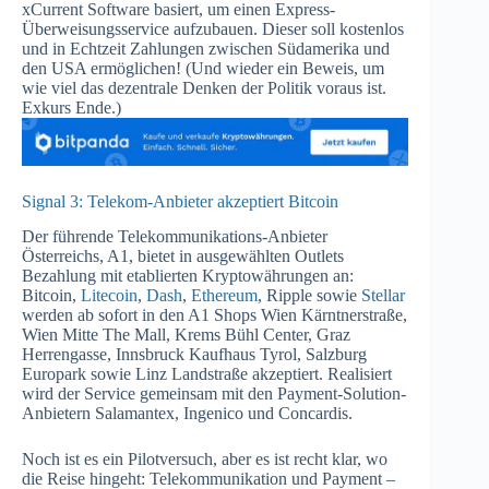
xCurrent Software basiert, um einen Express-
Überweisungsservice aufzubauen. Dieser soll kostenlos
und in Echtzeit Zahlungen zwischen Südamerika und
den USA ermöglichen! (Und wieder ein Beweis, um
wie viel das dezentrale Denken der Politik voraus ist.
Exkurs Ende.)
Signal 3: Telekom-Anbieter akzeptiert Bitcoin
Der führende Telekommunikations-Anbieter
Österreichs, A1, bietet in ausgewählten Outlets
Bezahlung mit etablierten Kryptowährungen an:
Bitcoin,
Litecoin
,
Dash
,
Ethereum
, Ripple sowie
Stellar
werden ab sofort in den A1 Shops Wien Kärntnerstraße,
Wien Mitte The Mall, Krems Bühl Center, Graz
Herrengasse, Innsbruck Kaufhaus Tyrol, Salzburg
Europark sowie Linz Landstraße akzeptiert. Realisiert
wird der Service gemeinsam mit den Payment-Solution-
Anbietern Salamantex, Ingenico und Concardis.
Noch ist es ein Pilotversuch, aber es ist recht klar, wo
die Reise hingeht: Telekommunikation und Payment –