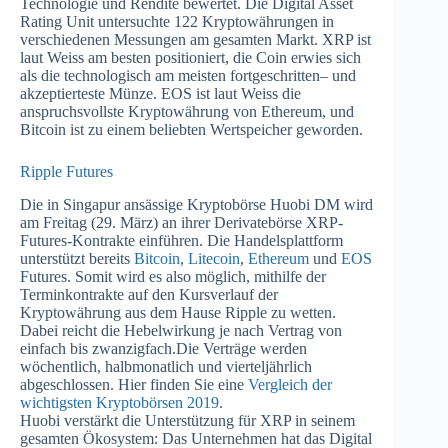
Technologie und Rendite bewertet. Die Digital Asset
Rating Unit untersuchte 122 Kryptowährungen in
verschiedenen Messungen am gesamten Markt. XRP ist
laut Weiss am besten positioniert, die Coin erwies sich
als die technologisch am meisten fortgeschritten– und
akzeptierteste Münze. EOS ist laut Weiss die
anspruchsvollste Kryptowährung von Ethereum, und
Bitcoin ist zu einem beliebten Wertspeicher geworden.
Ripple Futures
Die in Singapur ansässige Kryptobörse Huobi DM wird
am Freitag (29. März) an ihrer Derivatebörse XRP-
Futures-Kontrakte einführen. Die Handelsplattform
unterstützt bereits
Bitcoin
,
Litecoin
,
Ethereum
und
EOS
Futures. Somit wird es also möglich, mithilfe der
Terminkontrakte auf den Kursverlauf der
Kryptowährung aus dem Hause Ripple zu wetten.
Dabei reicht die Hebelwirkung je nach Vertrag von
einfach bis zwanzigfach.Die Verträge werden
wöchentlich, halbmonatlich und vierteljährlich
abgeschlossen. Hier finden Sie eine
Vergleich der
wichtigsten Kryptobörsen 2019
.
Huobi verstärkt die Unterstützung für XRP in seinem
gesamten Ökosystem: Das Unternehmen hat das Digital