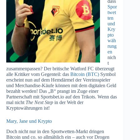
dass
Spor
twet
ten
und
Kry
pto
wäh
rung
en
nich
t
zusammenpassen? Der britische Watford FC überzeugt
alle Kritiker vom Gegenteil: das
Bitcoin (BTC)
Symbol
erscheint nun auf dem Hemdärmel der Vereinsspieler
und Merchandise-Käufe können mit dem digitalen Geld
bezahlt werden! Das „B“ prangt im Zuge einer
Partnerschaft mit Sportsbet.io auf den Trikots. Wenn das
mal nicht
The Next Step
in der Welt der
Kryptowährungen ist!
Mary, Jane und Krypto
Doch nicht nur in den Sportwetten-Markt dringen
Bitcoin und co. so allmählich ein – auch vor Drogen