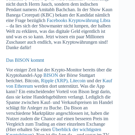
nicht durch Herrn Jauch, sondern dem indischen
Pendant namens Amitabh Bachchan. In der Show Kaun
Banega Crorepati (KBC) bekam der Kandidat nämlich
eine Frage bezüglich
Facebooks Kryptowährung Libra
– da lies sich der Showmaster nicht lumpen, der halben
Welt zu erklären, was das digitale Geld eigentlich ist
und was es so kann. Jetzt wissen ein paar Millionen
Zuschauer auch endlich, was Kryptowährungen sind!
Danke dafür!
Das BISON kommt
Vor einiger Zeit hat der Krypto-Monitor bereits über die
Kryptohandel-App
BISON
der Börse Stuttgart
berichtet. Bitcoin,
Ripple (XRP),
Litecoin
und der
Kauf
von Ethereum
werden dort unterstützt. Was die App
kann? Ein entscheidender Vorteil von Bison liegt darin,
dass sie keine Handelsgebühren verlangt. Lediglich die
Spanne zwischen Kauf- und Verkaufspreisen im Handel
schlägt für Anleger zu Buche. Da Bison an
verschiedene Marktplätze angeschlossen ist, haben die
Nutzer zudem die Chance auf einen besseren Preis im
Vergleich zum Trading an einer einzelnen Exchange
(Hier erhalten Sie einen
Überblick der wichtigsten
Kryptobörsen
). Nun ist die App da – und sogar im TV