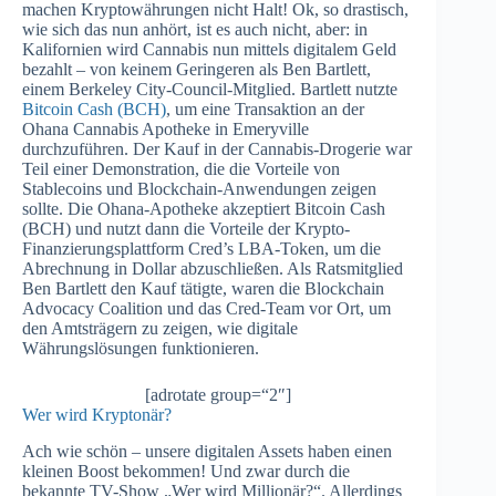
machen Kryptowährungen nicht Halt! Ok, so drastisch,
wie sich das nun anhört, ist es auch nicht, aber: in
Kalifornien wird Cannabis nun mittels digitalem Geld
bezahlt – von keinem Geringeren als Ben Bartlett,
einem Berkeley City-Council-Mitglied. Bartlett nutzte
Bitcoin Cash (BCH)
, um eine Transaktion an der
Ohana Cannabis Apotheke in Emeryville
durchzuführen. Der Kauf in der Cannabis-Drogerie war
Teil einer Demonstration, die die Vorteile von
Stablecoins und Blockchain-Anwendungen zeigen
sollte. Die Ohana-Apotheke akzeptiert Bitcoin Cash
(BCH) und nutzt dann die Vorteile der Krypto-
Finanzierungsplattform Cred’s LBA-Token, um die
Abrechnung in Dollar abzuschließen. Als Ratsmitglied
Ben Bartlett den Kauf tätigte, waren die Blockchain
Advocacy Coalition und das Cred-Team vor Ort, um
den Amtsträgern zu zeigen, wie digitale
Währungslösungen funktionieren.
[adrotate group=“2″]
Wer wird Kryptonär?
Ach wie schön – unsere digitalen Assets haben einen
kleinen Boost bekommen! Und zwar durch die
bekannte TV-Show „Wer wird Millionär?“. Allerdings